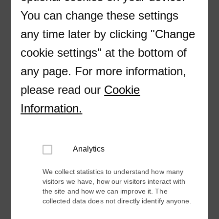
You can change these settings
Yritys
any time later by clicking "Change
cookie settings" at the bottom of
any page. For more information,
Työtehtävä
please read our
Cookie
Information
.
Sähköpostiosoite
Analytics
We collect statistics to understand how many
Markkinointilupa ABB Electrification
visitors we have, how our visitors interact with
the site and how we can improve it. The
Annan suostumukseni
collected data does not directly identify anyone.
ABB Ltd ja sen
tytäryhtiöt
haluavat lähettää sinulle