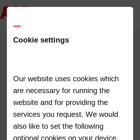
Cookie settings
Haluan lisätietoa ABB-free@home -
kodinohjausjärjestelmästä ja
langattomista tuotteista
Our website uses cookies which
Etunimi
are necessary for running the
website and for providing the
services you request. We would
Sukunimi
also like to set the following
optional cookies on your device.