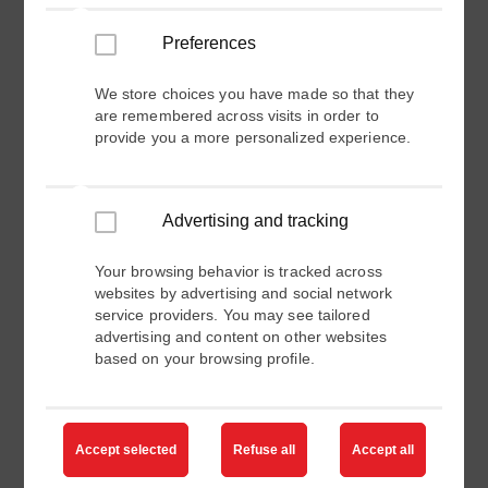
sähköpostitse tarjouksia ja päivityksiä
ABB
Electrificationin
tuotteista, palveluista ja tapahtumista
Preferences
profiilisi kiinnostuksen kohteiden perusteella.
Keräämme tilastoja avatuista sähköposteista ja
We store choices you have made so that they
linkkien klikkauksista, jotta voimme seurata ja
are remembered across visits in order to
parantaa suoramarkkinointiamme. Voit peruuttaa
provide you a more personalized experience.
tämän suostumuksen milloin tahansa napsauttamalla
kaikissa markkinointisähköposteissa olevaa "peruuta
tilaus" -linkkiä tai lähettämällä pyynnön osoitteeseen
www.abb.com/privacy. Tarkempia tietoja löydät
Advertising and tracking
tietosuojaselosteesta
.
Your browsing behavior is tracked across
websites by advertising and social network
service providers. You may see tailored
advertising and content on other websites
based on your browsing profile.
Accept selected
Refuse all
Accept all